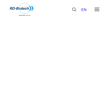
EN
CELLULES PRÊTES À
L'EMPLOI
Construction et clonage de plasmides >
Pour la production d’anticorps et protéines