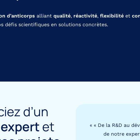
on d’anticorps
alliant
qualité
,
réactivité
,
flexibilité
et
con
 défis scientifiques en solutions concrètes.
ciez d’un
t
expert
et
« « De la R&D au dé
de notre exper