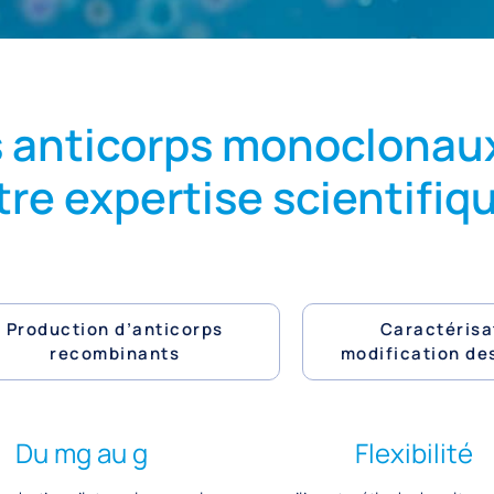
s anticorps monoclonau
tre expertise scientifi
Production d’anticorps
Caractérisa
recombinants
modification de
Du mg au g
Flexibilité