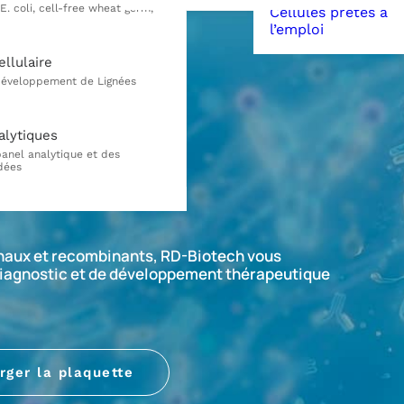
Cellules prêtes à
l’emploi
ellulaire
duction
alytiques
naux et recombinants, RD-Biotech vous
diagnostic et de développement thérapeutique
rger la plaquette