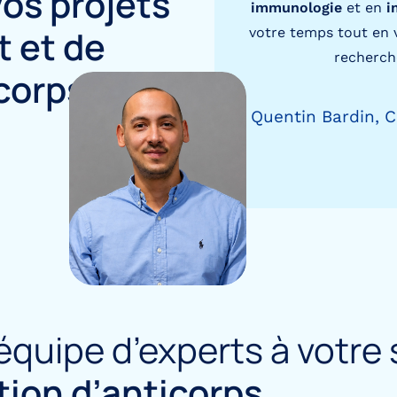
os projets
immunologie
et en
i
t
et de
votre temps tout en 
recherche
corps
Quentin Bardin, 
quipe d’experts à votre 
tion d’anticorps