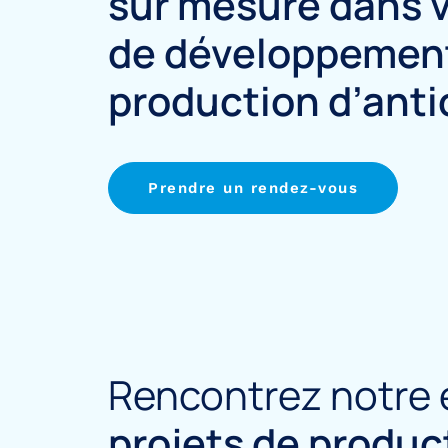
sur mesure
dans v
de
développemen
production d’anti
Prendre un rendez-vous
Rencontrez notre é
projets
de produc