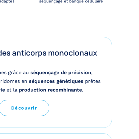
 adaptés
séquençage et banque cellulaire
es anticorps monoclonaux
nes grâce au
séquençage de précision
,
bridomes en
séquences génétiques
prêtes
ie
et la
production recombinante
.
Découvrir