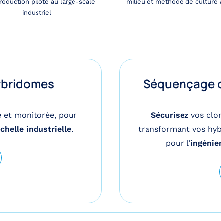
roduction pilote au large-scale
milieu et méthode de culture
industriel
ybridomes
Séquençage d
e
et monitorée, pour
Sécurisez
vos clo
chelle industrielle
.
transformant vos hy
pour l’
ingénier