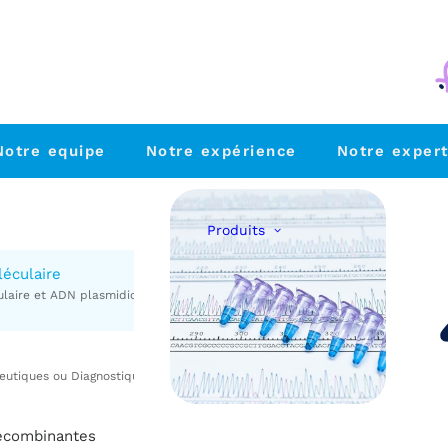
Notre equipe
Notre expérience
Notre expert
Produits
léculaire
Kits FastELISA
recombinantes
Anticorps rage