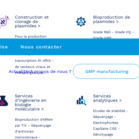
Construction et
Bioproduction de
clonage de
plasmides >
plasmides >
Grade R&D - Grade HQ -
Pour la production
Grade GMP
d’anticorps et protéines
ise
Nous contacter
recombinantes -
d’ARNm par
in vitro
transcription
-
de vecteurs viraux et
Actualités
A propos de nous ?
GMP manufacturing
thérapie génique...
Services
Services
d’ingénierie en
analytiques >
biologie
moléculaire >
Etudes de stabilité -
Séquençage -
Bioproduction d’ARNm
Electrophorèse
par TIV - Séquençage
Capillaire CGE -
d’anticorps
Génotypage
monoclonaux -