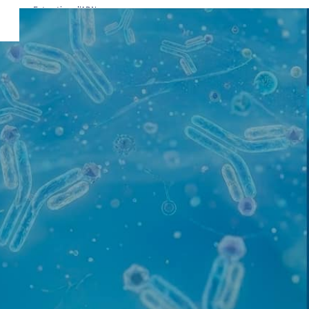
Extraction d'ADN
génomique et d'ARN -
Validation de lignées
cellulaires - Ingénierie à
façon