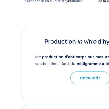
d’expérience en culture d’hybridomes
de la p
Production
in vitro
d’h
Une
production d’anticorps sur mesur
vos besoins allant du
milligramme à l’é
Découvrir