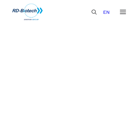
EN
ACTUALITÉS
Construction et clonage de plasmides >
Pour la production d’anticorps et protéines